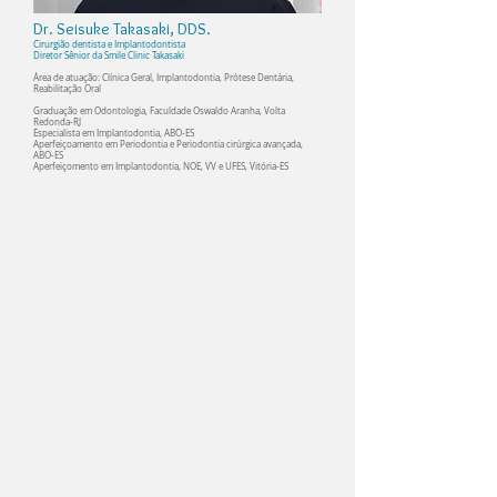
Dr. Seisuke Takasaki, DDS.
Cirurgião dentista e Implantodontista
Diretor Sênior da Smile Clinic Takasaki
Área de atuação: Clínica Geral, Implantodontia, Prótese Dentária,
Reabilitação Oral
Graduação em Odontologia, Faculdade Oswaldo Aranha, Volta
Redonda-RJ
Especialista em Implantodontia, ABO-ES
Aperfeiçoamento em Periodontia e Periodontia cirúrgica avançada,
ABO-ES
Aperfeiçomento em Implantodontia, NOE, VV e UFES, Vitória-ES