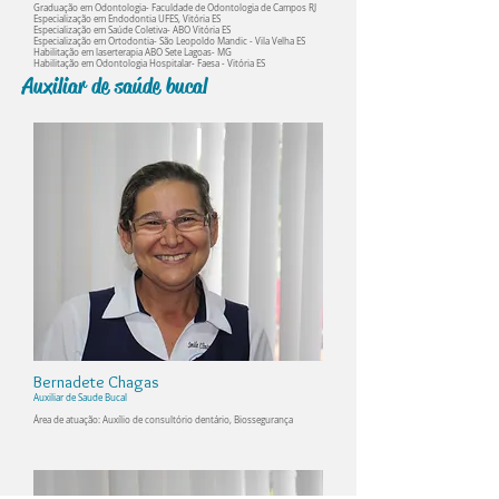
Graduação em Odontologia- Faculdade de Odontologia de Campos RJ
Especialização em Endodontia UFES, Vitória ES
Especialização em Saúde Coletiva- ABO Vitória ES
Especialização em Ortodontia- São Leopoldo Mandic - Vila Velha ES
Habilitação em laserterapia ABO Sete Lagoas- MG
Habilitação em Odontologia Hospitalar- Faesa - Vitória ES
Auxiliar de saúde bucal
Bernadete Chagas
Auxiliar de Saude Bucal
Área de atuação: Auxílio de consultório dentário, Biossegurança