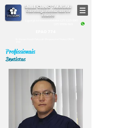
SMILE CLINIC TAKASAKI
Odontologia Restauradora e
Estética
Ligue já no nosso telefone:
(27) 3225-0045
(27) 99998-9633
EPAO 774
Dr. Aristeo Atsushi Takasaki (Responsável Técnico) CRO-ES
3719
Profissionais
Dentistas