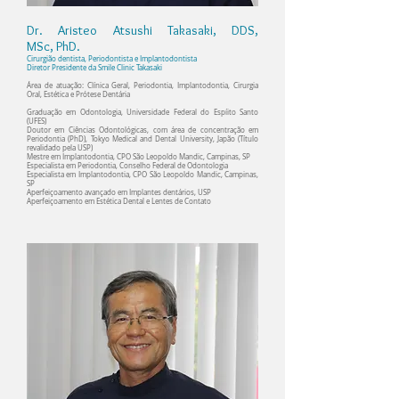
Dr. Aristeo Atsushi Takasaki, DDS,
MSc, PhD.
Cirurgião dentista, Periodontista e Implantodontista
Diretor Presidente da Smile Clinic Takasaki​
Área de atuação: Clínica Geral, Periodontia, Implantodontia, Cirurgia
Oral, Estética e Prótese Dentária
Graduação em Odontologia, Universidade Federal do Espíito Santo
(UFES)
Doutor em Ciências Odontológicas, com área de concentração em
Periodontia (PhD), Tokyo Medical and Dental University, Japão (Título
revalidado pela USP)
Mestre em Implantodontia, CPO São Leopoldo Mandic, Campinas, SP
Especialista em Periodontia, Conselho Federal de Odontologia
Especialista em Implantodontia, CPO São Leopoldo Mandic, Campinas,
SP
Aperfeiçoamento avançado em Implantes dentários, USP
Aperfeiçoamento em Estética Dental e Lentes de Contato